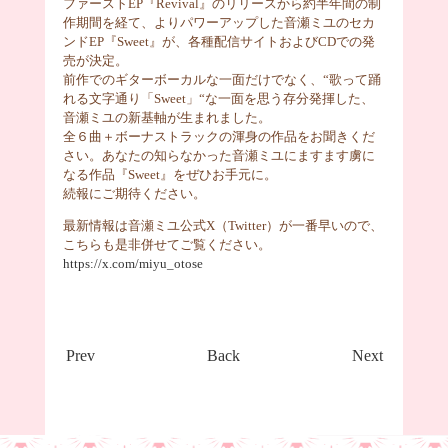
ファーストEP『Revival』のリリースから約半年間の制
作期間を経て、よりパワーアップした音瀬ミユのセカ
ンドEP『Sweet』が、各種配信サイトおよびCDでの発
売が決定。
前作でのギターボーカルな一面だけでなく、“歌って踊
れる文字通り「Sweet」“な一面を思う存分発揮した、
音瀬ミユの新基軸が生まれました。
全６曲＋ボーナストラックの渾身の作品をお聞きくだ
さい。あなたの知らなかった音瀬ミユにますます虜に
なる作品『Sweet』をぜひお手元に。
続報にご期待ください。
最新情報は音瀬ミユ公式X（Twitter）が一番早いので、
こちらも是非併せてご覧ください。
https://x.com/miyu_otose
Prev
Back
Next