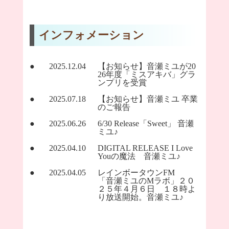
インフォメーション
2025.12.04
【お知らせ】音瀬ミユが20
26年度「ミスアキバ」グラ
ンプリを受賞
2025.07.18
【お知らせ】音瀬ミユ 卒業
のご報告
2025.06.26
6/30 Release「Sweet」 音瀬
ミユ♪
2025.04.10
DIGITAL RELEASE I Love
Youの魔法 音瀬ミユ♪
2025.04.05
レインボータウンFM
「音瀬ミユのMラボ」２０
２５年４月６日 １８時よ
り放送開始。音瀬ミユ♪